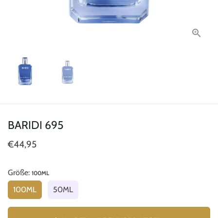
BARIDI 695
€44,95
Größe:
100ML
100ML
50ML