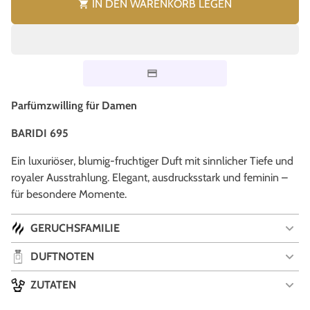
IN DEN WARENKORB LEGEN
shopping_cart
Parfümzwilling für Damen
BARIDI 695
Ein luxuriöser, blumig-fruchtiger Duft mit sinnlicher Tiefe und
royaler Ausstrahlung. Elegant, ausdrucksstark und feminin –
für besondere Momente.
GERUCHSFAMILIE
DUFTNOTEN
ZUTATEN